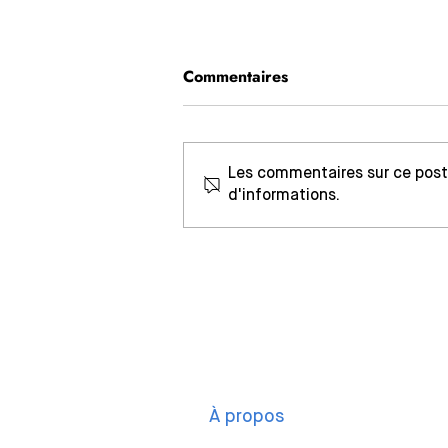
Commentaires
Les commentaires sur ce post 
d'informations.
"No Kids" et la places des
enfants dans l'espace public
: la CNCDH appelle à leur
(re)donner une place
À propos