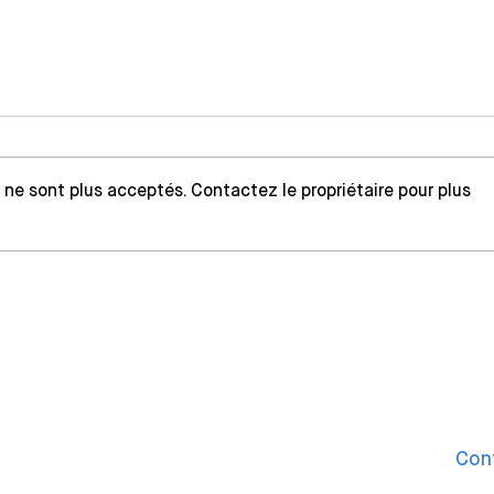
ne sont plus acceptés. Contactez le propriétaire pour plus
La Nouvelle Agora au
De l
théâtre de la Bastille : quand
mer :
hier rencontre demain
ente
Con