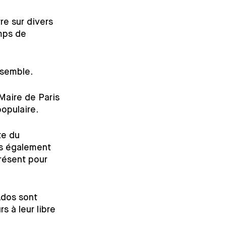
re sur divers 
mps de 
nsemble. 
 Maire de Paris 
opulaire.
e du 
s également 
résent pour 
Ados sont 
s à leur libre 